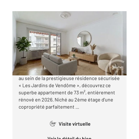
LYON 69006
2
73,02 m
, 3 pièces
Ref : 745
Appartement T3 à vendre
480 000 €
Secteur Parc de la Tête d'Or - Lyon 6ème Situé
au sein de la prestigieuse résidence sécurisée
« Les Jardins de Vendôme », découvrez ce
superbe appartement de 73 m², entièrement
rénové en 2026. Niché au 2ème étage d'une
copropriété parfaitement ...
Visite virtuelle
360°
Voir le détail du bien