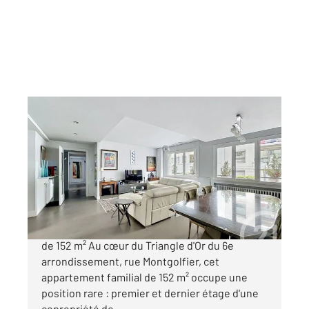
LYON 69006
2
152,04 m
, 5 pièces
Ref : 735
Appartement F5 à vendre
780 000 €
LYON 6 TRIANGLE D'OR | Rue Montgolfier | T5
de 152 m² Au cœur du Triangle d'Or du 6e
arrondissement, rue Montgolfier, cet
appartement familial de 152 m² occupe une
position rare : premier et dernier étage d'une
copropriété de ...