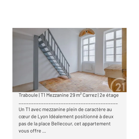
LYON 69002
2
40 m
, 2 pièces
Ref : 885
Appartement F1 Bis à vendre
215 000 €
Lyon 2e Presqu'île | Cour intérieure Ancienne
Traboule | T1 Mezzanine 29 m² Carrez | 2e étage
________________________________________
Un T1 avec mezzanine plein de caractère au
cœur de Lyon Idéalement positionné à deux
pas de la place Bellecour, cet appartement
vous offre ...