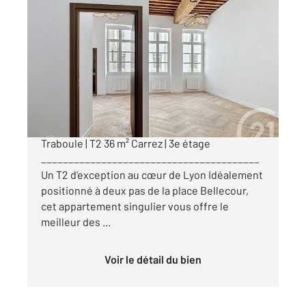
LYON 69002
2
36,09 m
, 2 pièces
Ref : 887
Appartement F1 Bis à vendre
265 000 €
Lyon 2e Presqu'île | Cour intérieure Ancienne
Traboule | T2 36 m² Carrez | 3e étage
________________________________________
Un T2 d'exception au cœur de Lyon Idéalement
positionné à deux pas de la place Bellecour,
cet appartement singulier vous offre le
meilleur des ...
Voir le détail du bien