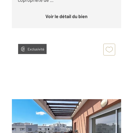
Voir le détail du bien
Exclusivité
LYON 69008
2
62,13 m
, 3 pièces
Ref : 630
Appartement T3 à vendre