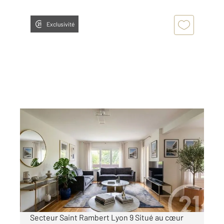
Exclusivité
LYON 69009
2
106 m
, 5 pièces
Ref : 920
Appartement T5 à vendre
370 000 €
Visiter le site dédié
Secteur Saint Rambert Lyon 9 Situé au cœur