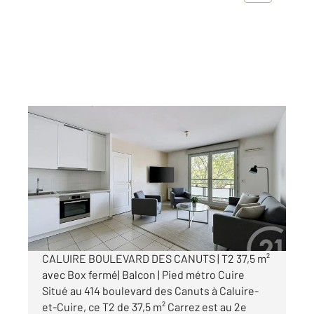
CALUIRE ET CUIRE 69
2
37,53 m
, 2 pièces
Ref : 969
Appartement F2 à vendre
195 250 €
Visiter le site dédié
CALUIRE BOULEVARD DES CANUTS | T2 37,5 m²
avec Box fermé| Balcon | Pied métro Cuire
Situé au 414 boulevard des Canuts à Caluire-
et-Cuire, ce T2 de 37,5 m² Carrez est au 2e