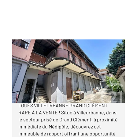
VILLEURBANNE 69
2
149,55 m
Ref : 944
Immeuble à vendre
532 000 €
IMMEUBLE DE RAPPORT 6 APPARTEMENTS
LOUÉS VILLEURBANNE GRAND CLÉMENT
RARE À LA VENTE ! Situé à Villeurbanne, dans
le secteur prisé de Grand Clément, à proximité
immédiate du Médipôle, découvrez cet
immeuble de rapport offrant une opportunité