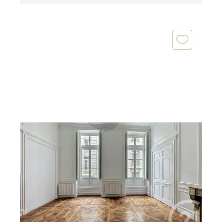
LYON 69002
2
40,12 m
, 1 pièce
Ref : 899
Appartement F1 à vendre
295 000 €
Un appartement de caractère sur la Presqu'Ile