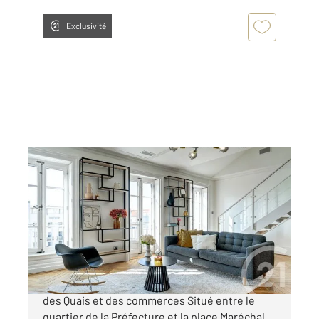
Exclusivité
LYON 69006
2
106 m
, 4 pièces
Ref : 842
Appartement Duplex à vendre
690 000 €
Superbe duplex rénové par architecte proche
des Quais et des commerces Situé entre le
quartier de la Préfecture et la place Maréchal