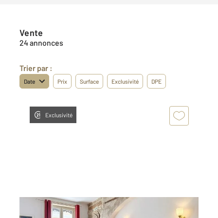
Vente
24 annonces
Trier par :
Date
Prix
Surface
Exclusivité
DPE
Exclusivité
LYON 69006
2