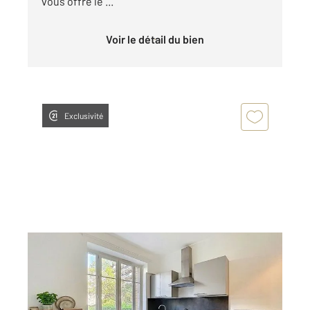
vous offre le ...
Voir le détail du bien
Exclusivité
LYON 69006
2
27,70 m
, 2 pièces
Ref : 718
Appartement F1 Bis à vendre