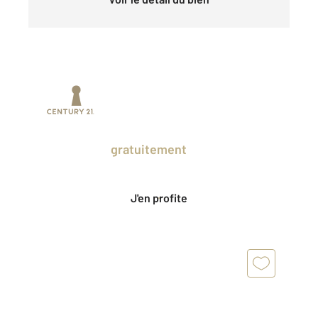
Prenez un temps d'avance sur le marché
en profitant
gratuitement
des Ventes
Privées CENTURY 21.
J'en profite