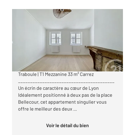
LYON 69002
2
39,61 m
, 1 pièce
Ref : 889
Appartement F1 à vendre
245 000 €
Lyon 2e Presqu'île | Cour intérieure Ancienne
Traboule | T1 Mezzanine 33 m² Carrez
________________________________________
Un écrin de caractère au cœur de Lyon
Idéalement positionné à deux pas de la place
Bellecour, cet appartement singulier vous
offre le meilleur des deux ...
Voir le détail du bien