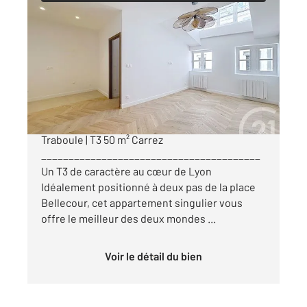
LYON 69002
2
50,08 m
, 3 pièces
Ref : 888
Appartement F3 à vendre
360 000 €
Lyon 2e Presqu'île | Cour intérieure Ancienne
Traboule | T3 50 m² Carrez
________________________________________
Un T3 de caractère au cœur de Lyon
Idéalement positionné à deux pas de la place
Bellecour, cet appartement singulier vous
offre le meilleur des deux mondes ...
Voir le détail du bien