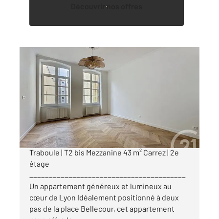
Découvrir nos offres
LYON 69002
2
48 m
, 2 pièces
Ref : 886
Appartement F1 Bis à vendre
325 000 €
Lyon 2e Presqu'île | Cour intérieure Ancienne
Traboule | T2 bis Mezzanine 43 m² Carrez | 2e
étage
________________________________________
Un appartement généreux et lumineux au
cœur de Lyon Idéalement positionné à deux
pas de la place Bellecour, cet appartement