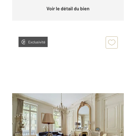
Voir le détail du bien
Exclusivité
LYON 69006
2
267,85 m
, 7 pièces
Ref : 945
Appartement F7 à vendre
1 600 000 €