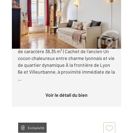
38,35 m
, 1 pièce
Ref : 890
Appartement F1 à vendre
179 000 €
Lyon 6e | Proche Gare Part-Dieu | Charmant T1
de caractère 38,35 m² | Cachet de l'ancien Un
cocon chaleureux entre charme lyonnais et vie
de quartier dynamique À la frontière de Lyon
6e et Villeurbanne, à proximité immédiate de la
...
Voir le détail du bien
Exclusivité