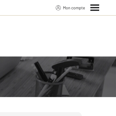
Mon compte
 sur 39 ans de savoir-faire :
fiscalité, l’emplacement, sa localisation,
de.