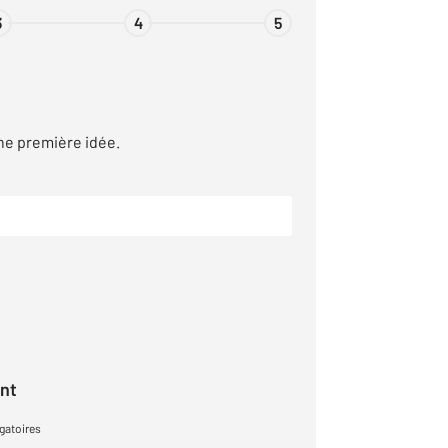
3
4
5
ne première idée.
ant
gatoires