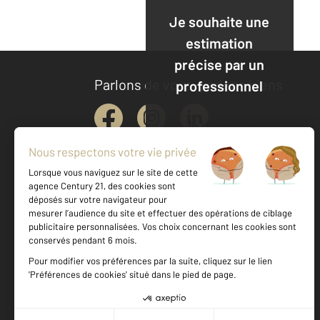
Je souhaite une
estimation
précise par un
Parlons de vous, parlons biens
professionnel
Je demande
une
estimation
Votre agence est notée
Achat
Vente
9,4
/
10