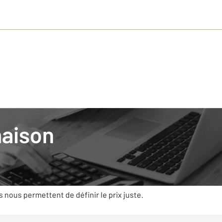
maison
mobilier avec CENTURY 21, c’est s’appuyer
t des compétences qui prennent en compte la règlementation, la 
es caractéristiques (état, superficie, exposition…) et la deman
s nous permettent de définir le prix juste.