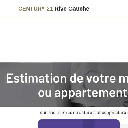
CENTURY 21
Rive Gauche
Agence immobilière
Vendre avec CENTURY 21 Rive Gauche
Estimation de votre 
Faire estimer son bien im
ou appartement
Vendre un bien nécessite des connaissances e
son environnement (commerces, transports), s
Tous ces critères structurels et conjoncturel