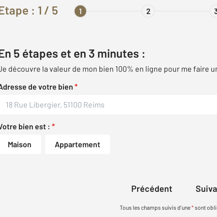
Etape :
1
/ 5
1
2
En 5 étapes et en 3 minutes :
Je découvre la valeur de mon bien 100% en ligne pour me faire u
Adresse de votre bien
*
Votre bien est :
*
Maison
Appartement
Précédent
Suiv
Tous les champs suivis d’une
*
sont obli