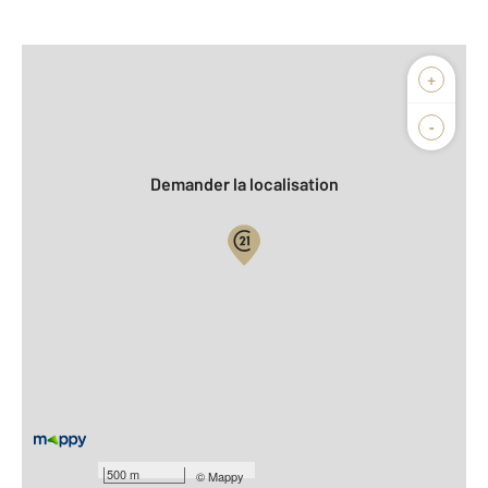
Afficher sur la carte :
+
Agence
Biens vendus
-
Demander la localisation
Vue globale
2
Surface totale : 71,3 m
2
Surface habitable : 71,3 m
Type d'appartement : T3
ème
Étage : 2
Nombre de pièces : 3
[Voir le détail]
Année construction : 2022
500 m
©
Mappy